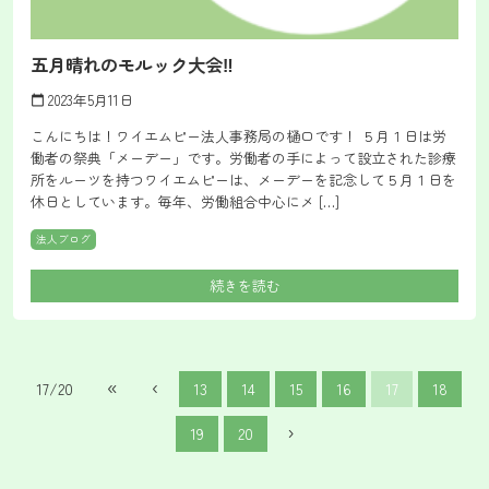
五月晴れのモルック大会‼
2023年5月11日
calendar_today
こんにちは！ワイエムピー法人事務局の樋口です！ ５月１日は労
働者の祭典「メーデー」です。労働者の手によって設立された診療
所をルーツを持つワイエムピーは、メーデーを記念して５月１日を
休日としています。毎年、労働組合中心にメ […]
法人ブログ
続きを読む
«
‹
17/20
13
14
15
16
17
18
›
19
20