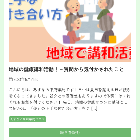
地域の健康講和活動！－質問から気付かされたこと
2023年5月26日
calendar_today
こんにちは、あすなろ甲府薬局です！日中は夏日を超える日が続き
暑くなってきました。朝夕との寒暖差もありますので体調にはくれ
ぐれもお気を付けください！ 先日、地域の健康サロンに講師とし
て招かれ、「薬との上手な付き合い方」をテ […]
あすなろ甲府薬局ブログ
続きを読む