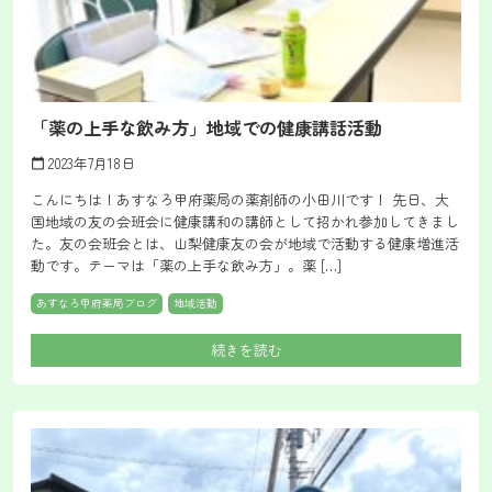
「薬の上手な飲み方」地域での健康講話活動
2023年7月18日
calendar_today
こんにちは！あすなろ甲府薬局の薬剤師の小田川です！ 先日、大
国地域の友の会班会に健康講和の講師として招かれ参加してきまし
た。友の会班会とは、山梨健康友の会が地域で活動する健康増進活
動です。テーマは「薬の上手な飲み方」。薬 […]
あすなろ甲府薬局ブログ
地域活動
続きを読む