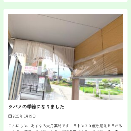
ツバメの季節になりました
2023年5月19日
calendar_today
こんにちは、あすなろ大月薬局です！日中は３０度を超える日があ