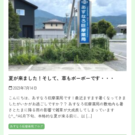
夏が来ました！そして、草もボーボーです・・・
2023年7月14日
calendar_today
こんにちは、あすなろ巨摩薬局です！最近ますます暑くなってきま
したがいかがお過ごしですか？？ あすなろ巨摩薬局の敷地内も暑
さとたまに降る雨の影響で雑草が大成長してしまっています
(;^_^A6月下旬、本格的な夏が来る前に、以 […]
あすなろ巨摩薬局ブログ