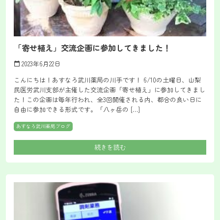
「寄せ植え」交流企画に参加してきました！
2023年6月22日
calendar_today
こんにちは！あすなろ武川薬局の川手です！ 6/10の土曜日、山梨
民医労武川支部が主催した交流企画「寄せ植え」に参加してきまし
た！この企画は毎年行われ、全3回開催される内、都合の良い日に
自由に参加できる形式です。「八ヶ岳の […]
あすなろ武川薬局ブログ
続きを読む