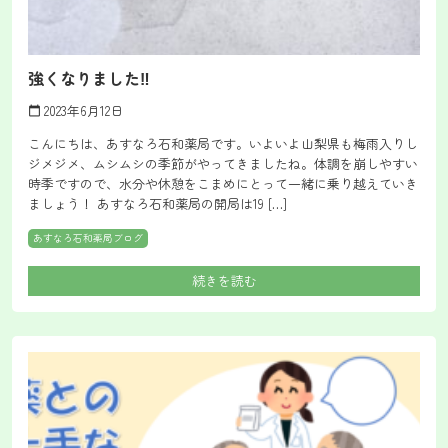
強くなりました‼
2023年6月12日
calendar_today
こんにちは、あすなろ石和薬局です。いよいよ山梨県も梅雨入りし
ジメジメ、ムシムシの季節がやってきましたね。体調を崩しやすい
時季ですので、水分や休憩をこまめにとって一緒に乗り越えていき
ましょう！ あすなろ石和薬局の開局は19 […]
あすなろ石和薬局ブログ
続きを読む