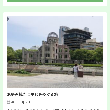
お好み焼きと平和をめぐる旅
2023年6月17日
calendar_today