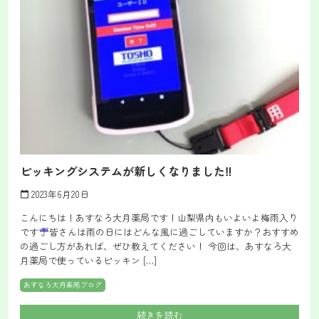
ピッキングシステムが新しくなりました‼
2023年6月20日
calendar_today
こんにちは！あすなろ大月薬局です！山梨県内もいよいよ梅雨入り
です
皆さんは雨の日にはどんな風に過ごしていますか？おすすめ
の過ごし方があれば、ぜひ教えてください！ 今回は、あすなろ大
月薬局で使っているピッキン […]
あすなろ大月薬局ブログ
続きを読む