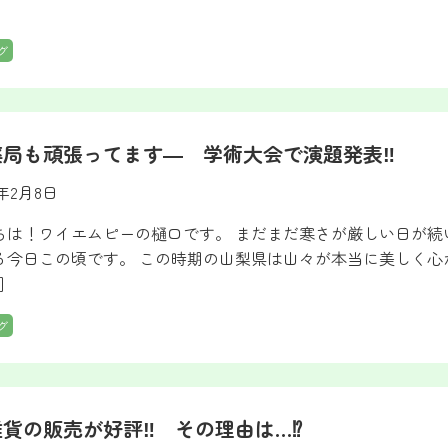
グ
薬局も頑張ってます― 学術大会で演題発表‼
3年2月8日
ちは！ワイエムピーの樋口です。 まだまだ寒さが厳しい日が
る今日この頃です。 この時期の山梨県は山々が本当に美しく
]
グ
貨の販売が好評‼ その理由は…⁉