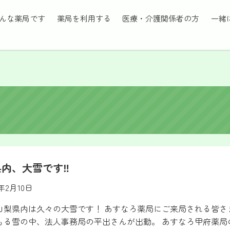
んな薬局です
薬局を利用する
医療・介護関係者の方
一緒
県内、大雪です‼
3年2月10日
山梨県内は久々の大雪です！ あすなろ薬局にご来局される皆さ
もる雪の中、法人事務局の平出さんが出動。 あすなろ甲府薬