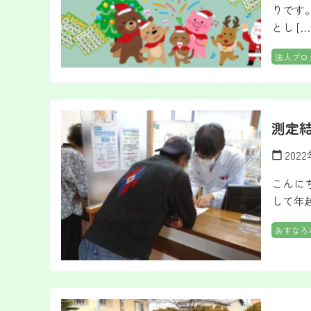
りです
とし […
法人ブロ
測定結
202
calendar_today
こんに
して年
あすなろ