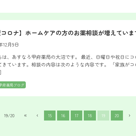
型コロナ】ホームケアの方のお薬相談が増えていま
2年12月9日
ちは、あすなろ甲府薬局の大沼です。 最近、日曜日や祝日に
てきています。相談の内容は次のような内容です。 「家族が
]
甲府薬局ブログ
«
‹
›
19/20
15
16
17
18
19
20