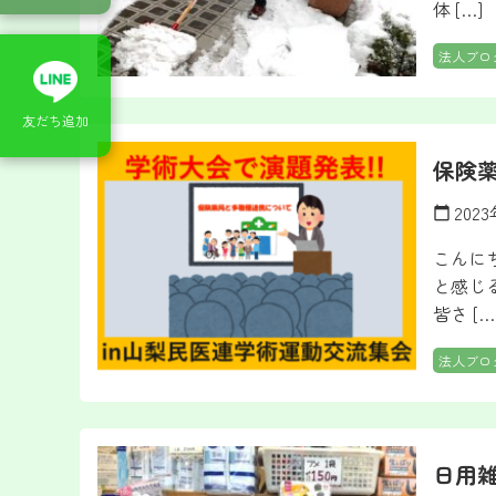
体 […]
法人ブロ
友だち追加
保険
202
calendar_today
こんに
と感じ
皆さ […
法人ブロ
日用雑