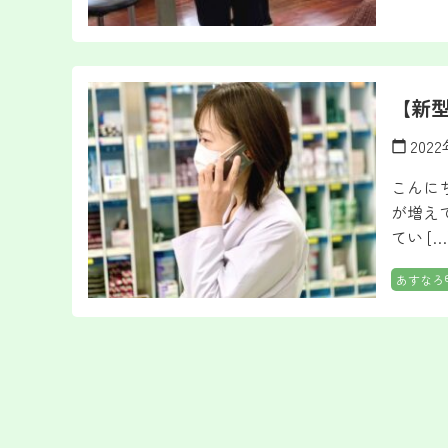
【新
202
calendar_today
こんに
が増え
てい […
あすなろ