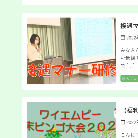
接遇
202
calendar_today
みなさ
い景観
で […]
法人ブロ
【福
202
calendar_today
こんに