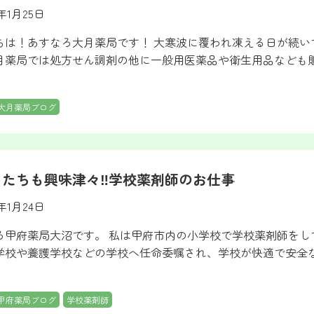
3年1月25日
ちは！あすなろ大月薬局です！ 大寒波に覆われ凍える日が続
月薬局では処方せん調剤の他に一般用医薬品や衛生用品なども
大月薬局ブログ
もたちも興味津々‼学校薬剤師のお仕事
3年1月24日
ろ甲府薬局大沼です。 私は甲府市内の小学校で学校薬剤師をし
学校や養護学校などの学校へ任命委嘱され、学校が快適で安全
甲府薬局ブログ
学校薬剤師