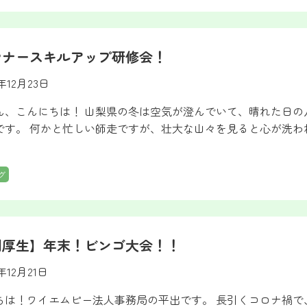
マナースキルアップ研修会！
2年12月23日
ん、こんにちは！ 山梨県の冬は空気が澄んでいて、晴れた日
です。 何かと忙しい師走ですが、壮大な山々を見ると心が洗わ
グ
利厚生】年末！ビンゴ大会！！
2年12月21日
ちは！ワイエムピー法人事務局の平出です。 長引くコロナ禍