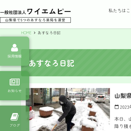
私たちはこ
HOME
あすなろ日記
採用情報
あすなろ日記
お知らせ
山梨
202
calendar_today
本日、
降り積
ブログ