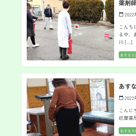
薬剤
202
calendar_today
こんち
る中、
川 […]
あすなろ
あす
202
calendar_today
こんに
巨摩薬
あすなろ