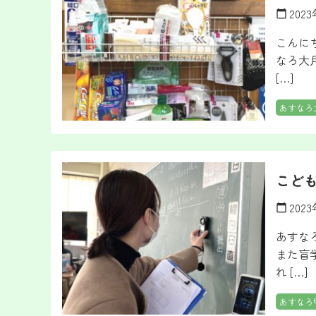
202
calendar_today
こんに
なろ大
[…]
あすなろ
こど
202
calendar_today
あすな
また盲
れ […]
あすなろ