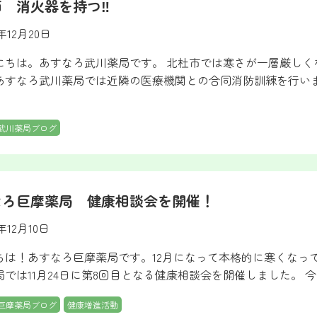
師 消火器を持つ‼
2年12月20日
にちは。あすなろ武川薬局です。 北杜市では寒さが一層厳しく
あすなろ武川薬局では近隣の医療機関との合同消防訓練を行い
武川薬局ブログ
なろ巨摩薬局 健康相談会を開催！
2年12月10日
ちは！あすなろ巨摩薬局です。12月になって本格的に寒くなっ
局では11月24日に第8回目となる健康相談会を開催しました。 
巨摩薬局ブログ
健康増進活動