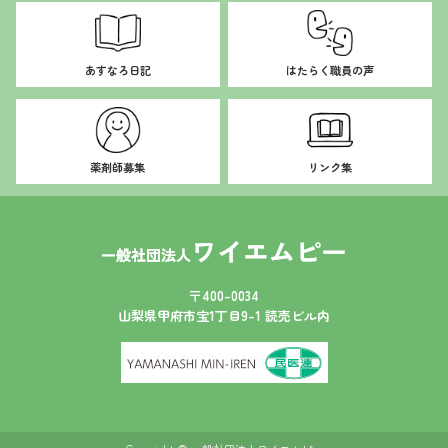
ー
シ
ョ
あすなろ日記
はたらく職員の声
ン
薬剤師募集
リンク集
〒400-0034
山梨県甲府市宝1丁目9-1 読売ビル内