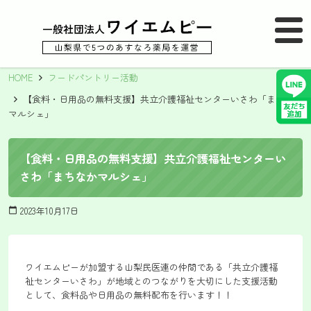
MENU
メニュー
HOME
フードパントリー活動
【食料・日用品の無料支援】共立介護福祉センターいさわ「まちなか
マルシェ」
【食料・日用品の無料支援】共立介護福祉センターい
さわ「まちなかマルシェ」
2023年10月17日
calendar_today
ワイエムピーが加盟する山梨民医連の仲間である「共立介護福
祉センターいさわ」が地域とのつながりを大切にした支援活動
として、食料品や日用品の無料配布を行います！！