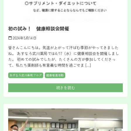
初の試み！ 健康相談会開催
2024年5月14日
calendar_today
皆さんこんにちは。気温が上がって汗ばむ季節がやってきました
ね。 あすなろ武川薬局では4/17（水）に健康相談会を開催しまし
た。 初めての試みでしたが、たくさんの方が参加してくださっ
て、私たち薬剤師も有意義な時間を過ごせま […]
あすなろ武川薬局ブログ
健康増進活動
続きを読む