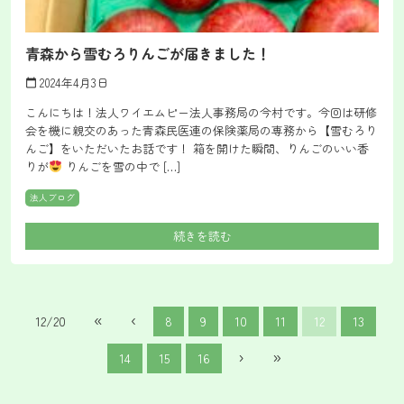
青森から雪むろりんごが届きました！
2024年4月3日
calendar_today
こんにちは！法人ワイエムピー法人事務局の今村です。今回は研修
会を機に親交のあった青森民医連の保険薬局の専務から【雪むろり
んご】をいただいたお話です！ 箱を開けた瞬間、りんごのいい香
りが
りんごを雪の中で […]
法人ブログ
続きを読む
«
‹
12/20
8
9
10
11
12
13
›
»
14
15
16