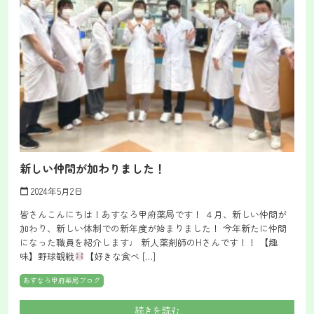
新しい仲間が加わりました！
2024年5月2日
calendar_today
皆さんこんにちは！あすなろ甲府薬局です！ ４月、新しい仲間が
加わり、新しい体制での新年度が始まりました！ 今年新たに仲間
になった職員を紹介します♩ 新人薬剤師のHさんです！！ 【趣
味】野球観戦
【好きな食べ […]
あすなろ甲府薬局ブログ
続きを読む