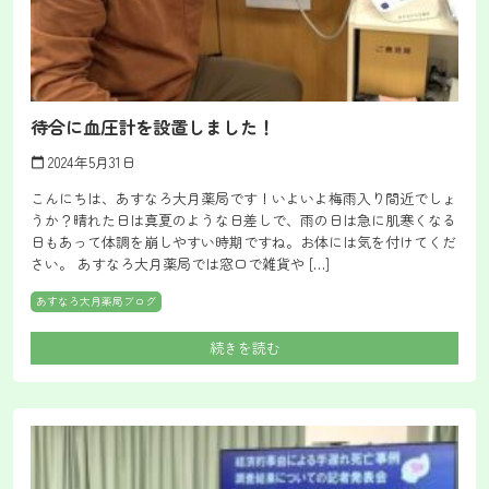
待合に血圧計を設置しました！
2024年5月31日
calendar_today
こんにちは、あすなろ大月薬局です！いよいよ梅雨入り間近でしょ
うか？晴れた日は真夏のような日差しで、雨の日は急に肌寒くなる
日もあって体調を崩しやすい時期ですね。お体には気を付けてくだ
さい。 あすなろ大月薬局では窓口で雑貨や […]
あすなろ大月薬局ブログ
続きを読む