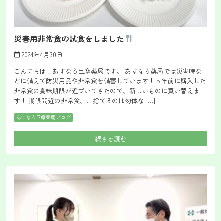
災害用非常食の試食をしました
2024年4月30日
calendar_today
こんにちは！あすなろ巨摩薬局です。 あすなろ薬局では災害時な
どに備えて防災用品や非常食を備蓄しています！５年前に購入した
非常食の賞味期限が近づいてきたので、新しいものに買い替えま
す！ 期限間近の非常食、、捨てるのは勿体な […]
あすなろ巨摩薬局ブログ
続きを読む