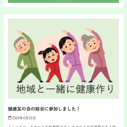
健康友の会の総会に参加しました！
2024年4月30日
calendar_today