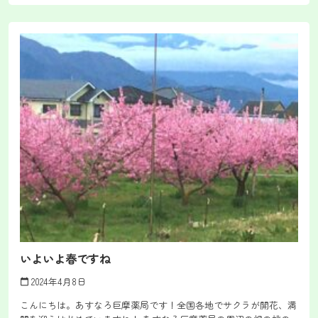
いよいよ春ですね
2024年4月8日
calendar_today
こんにちは。あすなろ巨摩薬局です！全国各地でサクラが開花、満