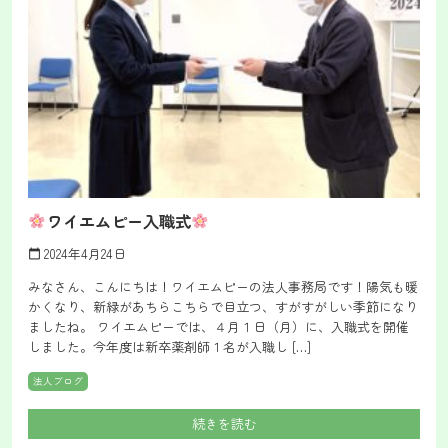
ワイエムピー入職式
2024年4月24日
calendar_today
みなさん、こんにちは！ワイエムピーの法人事務局です！陽気も暖
かくなり、新緑があちらこちらで目立つ、すがすがしい季節になり
ましたね。 ワイエムピーでは、４月１日（月）に、入職式を開催
しました。今年度は新卒薬剤師１名が入職し […]
法人ブログ
続きを読む