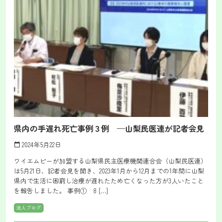
県内の手遅れ死亡事例３例 —山梨民医連が記者会見
2024年5月22日
calendar_today
ワイエムピーが加盟する山梨県民主医療機関連合会（山梨民医連）
は5月21日、記者会見を開き、2023年1月から12月までの1年間に山梨
県内で生活に困窮し治療が遅れたため亡くなった方が3人いたこと
を報告しました。 事例① 8 […]
法人ブログ