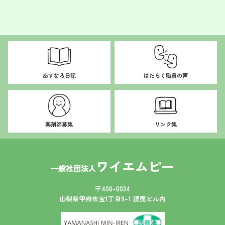
ナ
ビ
ゲ
ー
シ
ョ
あすなろ日記
はたらく職員の声
ン
薬剤師募集
リンク集
〒400-0034
山梨県甲府市宝1丁目9-1 読売ビル内