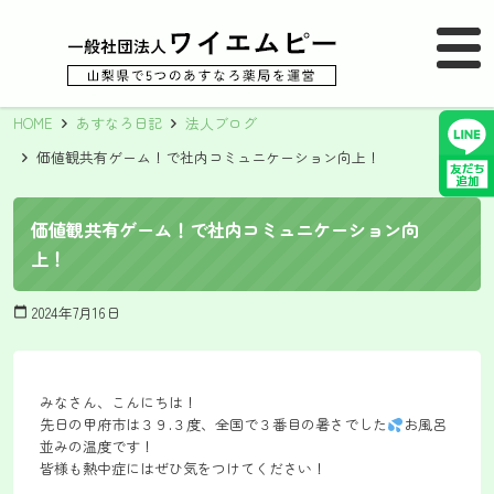
MENU
メニュー
HOME
あすなろ日記
法人ブログ
価値観共有ゲーム！で社内コミュニケーション向上！
価値観共有ゲーム！で社内コミュニケーション向
上！
2024年7月16日
calendar_today
みなさん、こんにちは！
先日の甲府市は３９.３度、全国で３番目の暑さでした
お風呂
並みの温度です！
皆様も熱中症にはぜひ気をつけてください！