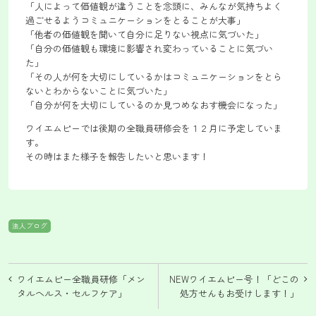
「人によって価値観が違うことを念頭に、みんなが気持ちよく
過ごせるようコミュニケーションをとることが大事」
「他者の価値観を聞いて自分に足りない視点に気づいた」
「自分の価値観も環境に影響され変わっていることに気づい
た」
「その人が何を大切にしているかはコミュニケーションをとら
ないとわからないことに気づいた」
「自分が何を大切にしているのか見つめなおす機会になった」
ワイエムピーでは後期の全職員研修会を１２月に予定していま
す。
その時はまた様子を報告したいと思います！
法人ブログ
投
ワイエムピー全職員研修「メン
NEWワイエムピー号！「どこの
稿
タルヘルス・セルフケア」
処方せんもお受けします！」