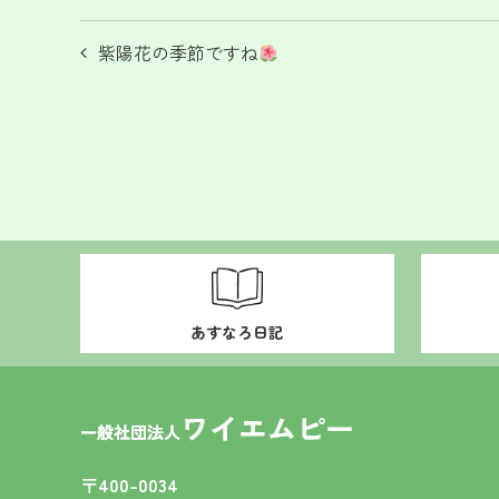
投
紫陽花の季節ですね
稿
ナ
ビ
ゲ
ー
シ
ョ
あすなろ日記
ン
〒400-0034