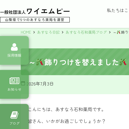
私たちはこ
HOME
あすなろ日記
あすなろ石和薬局ブログ
～
飾り
採用情報
～
飾りつけを替えました
2026年7月3日
calendar_today
お知らせ
こんにちは、あすなろ石和薬局です。
皆さん、いかがお過ごしでしょうか？
ブログ