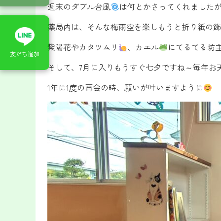
週末のダブル台風
は何とかさってくれました
薬局内は、そんな梅雨空を楽しもうと折り紙の飾
紫陽花やカタツムリ
、カエル
にてるてる坊
友だち追加
そして、7月に入りもうすぐ七夕ですね～毎年お
1年に1度の再会の時、願いが叶いますように